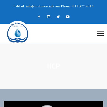
E-Mail: info@mekmercial.com Phone: 0183775616
HCP